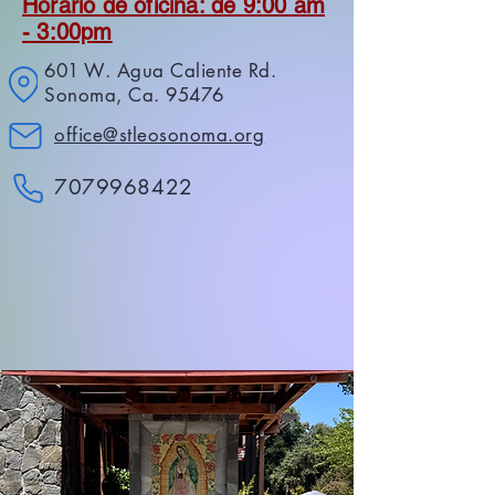
Horario de oficina: de 9:00 am
- 3:00pm
601 W. Agua Caliente Rd.
Sonoma, Ca. 95476
office@stleosonoma.org
7079968422