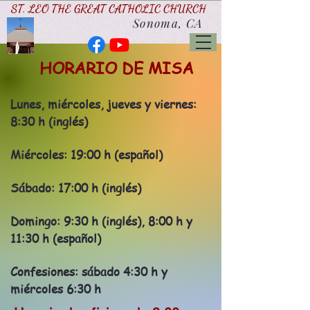
ST. LEO THE GREAT CATHOLIC CHURCH
Sonoma, CA
HORARIO DE MISA
Lunes, miércoles, jueves y viernes:
8:30 h (inglés)
Miércoles: 19:00 h (español)
Sábado: 17:00 h (inglés)
Domingo: 9:30 h (inglés), 8:00 h y
11:30 h (español)
Confesiones: sábado 4:30 h y
miércoles 6:30 h